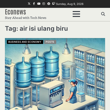
Skip
Twitter
Facebook
Youtube
Instagram
Reddit
Twitch
Sunday, Aug 9, 2026
to
Econews
content
Stay Ahead with Tech News
Tag:
air isi ulang biru
BUSINESS AND ECONOMY
POSTS