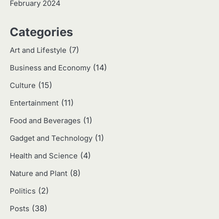
February 2024
3
Categories
Harga Emas Hari Ini: Panduan untuk
Membeli dan Investasi
(7)
Art and Lifestyle
Eco Contributor
(14)
Business and Economy
(15)
4
Culture
Jasa Menulis: Peluang Bisnis Kreatif
(11)
Entertainment
di Era Digital
Eco Contributor
(1)
Food and Beverages
(1)
Gadget and Technology
5
(4)
Health and Science
Jasa Desain: Peluang Usaha Kreatif
di Era Digital
(8)
Nature and Plant
Eco Contributor
(2)
Politics
(38)
Posts
1