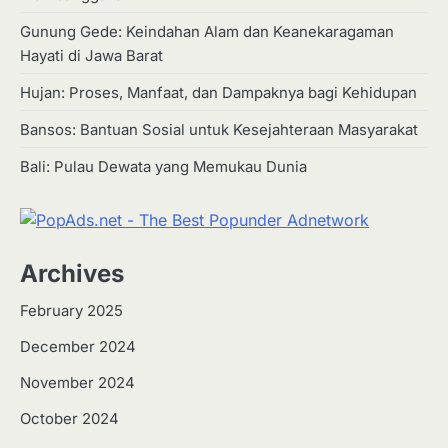
Gunung Gede: Keindahan Alam dan Keanekaragaman
Hayati di Jawa Barat
Hujan: Proses, Manfaat, dan Dampaknya bagi Kehidupan
Bansos: Bantuan Sosial untuk Kesejahteraan Masyarakat
Bali: Pulau Dewata yang Memukau Dunia
Archives
February 2025
December 2024
2
Apa Itu Hidroponik? Panduan
November 2024
Sederhana untuk Pemula
October 2024
Eco Contributor