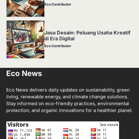
Eco Contributor
5
Jasa Desain: Peluang Usaha Kreatif
di Era Digital
Eco Contributor
1
Eco News
Media Tanam: Jenis, Fungsi, dan
Cara Membuat yang Subur
Eco Contributor
Eco News delivers daily updates on sustainability, green
living, renewable energy, and climate change solutions.
Stay informed on eco-friendly practices, environmental
2
protection, and organic innovations for a healthier planet.
Apa Itu Hidroponik? Panduan
Sederhana untuk Pemula
Eco Contributor