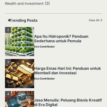
(3)
Wealth and Investment
Media Tanam: Jenis, Fungsi, dan
Cara Membuat yang Subur
Eco Contributor
Trending Posts
View All
2
Apa Itu Hidroponik? Panduan
Sederhana untuk Pemula
Eco Contributor
3
Harga Emas Hari Ini: Panduan untuk
Membeli dan Investasi
Eco Contributor
4
Jasa Menulis: Peluang Bisnis Kreatif
di Era Digital