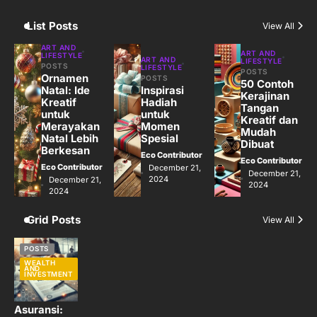
Eco Contributor
List Posts
View All
ART AND
ART AND
LIFESTYLE
ART AND
LIFESTYLE
POSTS
LIFESTYLE
POSTS
Ornamen
POSTS
50 Contoh
Natal: Ide
Inspirasi
Kerajinan
Kreatif
Hadiah
Tangan
untuk
untuk
Kreatif dan
Merayakan
Momen
Mudah
Natal Lebih
Spesial
Dibuat
Berkesan
Eco Contributor
Eco Contributor
Eco Contributor
December 21,
December 21,
2024
December 21,
2024
2024
Grid Posts
View All
POSTS
WEALTH
AND
INVESTMENT
Asuransi: