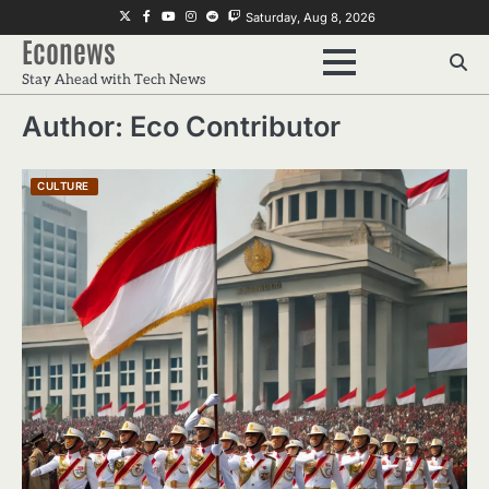
Skip
Twitter
Facebook
Youtube
Instagram
Reddit
Twitch
Saturday, Aug 8, 2026
to
Econews
content
Stay Ahead with Tech News
Author:
Eco Contributor
CULTURE