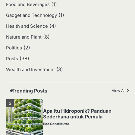
Eco Contributor
(1)
Food and Beverages
(1)
Gadget and Technology
1
(4)
Health and Science
Media Tanam: Jenis, Fungsi, dan
Cara Membuat yang Subur
(8)
Nature and Plant
Eco Contributor
(2)
Politics
(38)
Posts
2
(3)
Wealth and Investment
Apa Itu Hidroponik? Panduan
Sederhana untuk Pemula
Eco Contributor
Trending Posts
View All
3
Harga Emas Hari Ini: Panduan untuk
Membeli dan Investasi
Eco Contributor