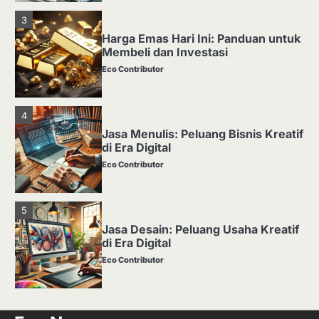
4
Jasa Menulis: Peluang Bisnis Kreatif
di Era Digital
Eco Contributor
5
Jasa Desain: Peluang Usaha Kreatif
di Era Digital
Eco Contributor
1
Media Tanam: Jenis, Fungsi, dan
Cara Membuat yang Subur
Eco Contributor
2