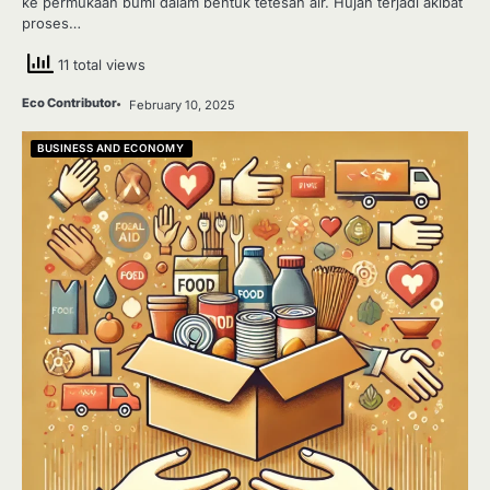
ke permukaan bumi dalam bentuk tetesan air. Hujan terjadi akibat
proses…
11 total views
Eco Contributor
February 10, 2025
BUSINESS AND ECONOMY