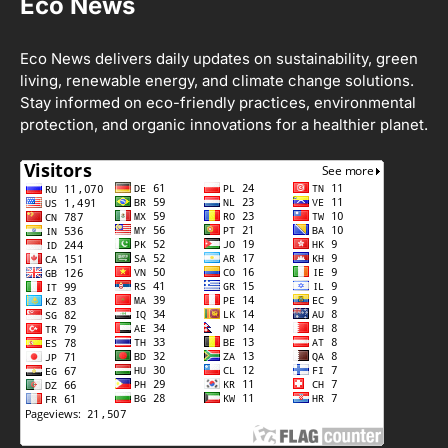
Eco News
Apa Itu Hidroponik? Panduan
Sederhana untuk Pemula
Eco Contributor
Eco News delivers daily updates on sustainability, green
living, renewable energy, and climate change solutions.
Stay informed on eco-friendly practices, environmental
3
protection, and organic innovations for a healthier planet.
Harga Emas Hari Ini: Panduan untuk
Membeli dan Investasi
Eco Contributor
4
Jasa Menulis: Peluang Bisnis Kreatif
di Era Digital
Eco Contributor
5
Jasa Desain: Peluang Usaha Kreatif
di Era Digital