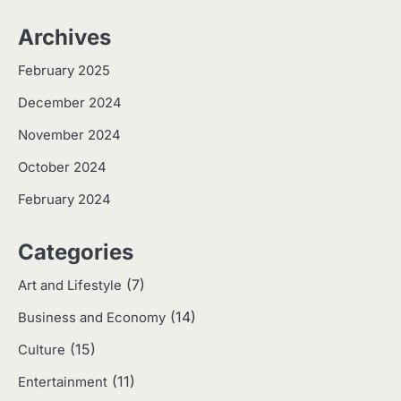
Apa Itu Hidroponik? Panduan
Sederhana untuk Pemula
Archives
Eco Contributor
February 2025
December 2024
3
Harga Emas Hari Ini: Panduan untuk
November 2024
Membeli dan Investasi
October 2024
Eco Contributor
February 2024
4
Categories
Jasa Menulis: Peluang Bisnis Kreatif
di Era Digital
(7)
Art and Lifestyle
Eco Contributor
(14)
Business and Economy
(15)
5
Culture
Jasa Desain: Peluang Usaha Kreatif
(11)
Entertainment
di Era Digital