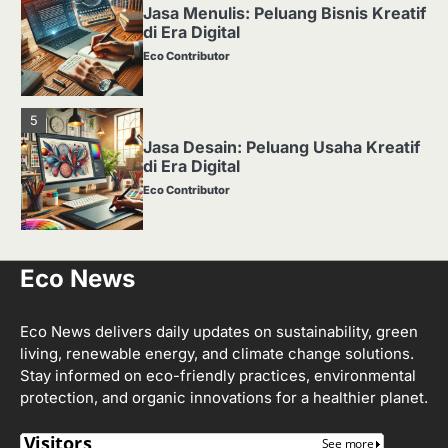
Jasa Menulis: Peluang Bisnis Kreatif
di Era Digital
Eco Contributor
5
Jasa Desain: Peluang Usaha Kreatif
di Era Digital
Eco Contributor
1
Eco News
Media Tanam: Jenis, Fungsi, dan
Cara Membuat yang Subur
Eco Contributor
Eco News delivers daily updates on sustainability, green
living, renewable energy, and climate change solutions.
Stay informed on eco-friendly practices, environmental
2
protection, and organic innovations for a healthier planet.
Apa Itu Hidroponik? Panduan
Sederhana untuk Pemula