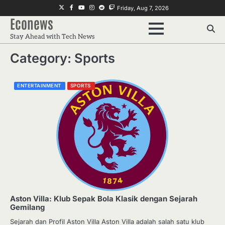
Skip
Twitter
Facebook
Youtube
Instagram
Reddit
Twitch
Friday, Aug 7, 2026
to
Econews
content
Stay Ahead with Tech News
Category:
Sports
ENTERTAINMENT
SPORTS
Aston Villa: Klub Sepak Bola Klasik dengan Sejarah
Gemilang
Sejarah dan Profil Aston Villa Aston Villa adalah salah satu klub