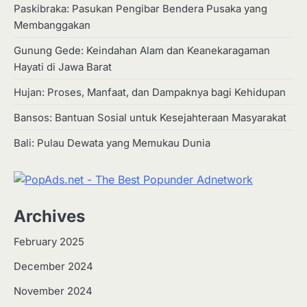
Paskibraka: Pasukan Pengibar Bendera Pusaka yang
Membanggakan
Gunung Gede: Keindahan Alam dan Keanekaragaman
Hayati di Jawa Barat
Hujan: Proses, Manfaat, dan Dampaknya bagi Kehidupan
Bansos: Bantuan Sosial untuk Kesejahteraan Masyarakat
Bali: Pulau Dewata yang Memukau Dunia
Archives
February 2025
December 2024
2
Apa Itu Hidroponik? Panduan
November 2024
Sederhana untuk Pemula