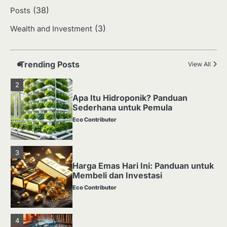
(38)
Posts
1
(3)
Wealth and Investment
Media Tanam: Jenis, Fungsi, dan
Cara Membuat yang Subur
Eco Contributor
Trending Posts
View All
2
Apa Itu Hidroponik? Panduan
Sederhana untuk Pemula
Eco Contributor
3
Harga Emas Hari Ini: Panduan untuk
Membeli dan Investasi
Eco Contributor
4