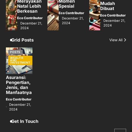
Merayakan
Momen
Mudah
Natal Lebih
Spesial
Dibuat
Berkesan
Eco Contributor
Eco Contributor
Eco Contributor
December 21,
December 21,
2024
December 21,
2024
2024
Grid Posts
View All
POSTS
WEALTH
AND
INVESTMENT
Asuransi:
Pengertian,
Jenis, dan
Manfaatnya
Eco Contributor
December 21,
2024
Get In Touch