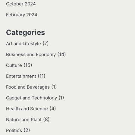
October 2024
Eco Contributor
February 2024
3
Categories
Harga Emas Hari Ini: Panduan untuk
Membeli dan Investasi
(7)
Art and Lifestyle
Eco Contributor
(14)
Business and Economy
(15)
4
Culture
Jasa Menulis: Peluang Bisnis Kreatif
(11)
Entertainment
di Era Digital
Eco Contributor
(1)
Food and Beverages
(1)
Gadget and Technology
5
(4)
Health and Science
Jasa Desain: Peluang Usaha Kreatif
di Era Digital
(8)
Nature and Plant
Eco Contributor
(2)
Politics