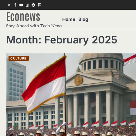
Skip
Twitter
Facebook
Youtube
Instagram
Reddit
Twitch
to
Econews
content
Home
Blog
Stay Ahead with Tech News
Month:
February 2025
CULTURE