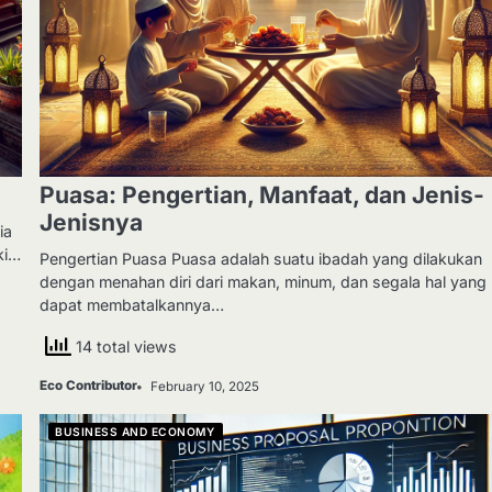
Puasa: Pengertian, Manfaat, dan Jenis-
Jenisnya
ia
ki…
Pengertian Puasa Puasa adalah suatu ibadah yang dilakukan
dengan menahan diri dari makan, minum, dan segala hal yang
dapat membatalkannya…
14 total views
Eco Contributor
February 10, 2025
BUSINESS AND ECONOMY