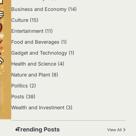
Bisnis Kreatif di Era Digital
Business and Economy
(14)
Eco Contributor
Culture
(15)
5
Entertainment
(11)
Jasa Desain: Peluang
Usaha Kreatif di Era Digital
Food and Beverages
(1)
Eco Contributor
Gadget and Technology
(1)
Health and Science
(4)
1
Media Tanam: Jenis,
Nature and Plant
(8)
Fungsi, dan Cara Membuat
Politics
(2)
yang Subur
Eco Contributor
Posts
(38)
2
Wealth and Investment
(3)
Apa Itu Hidroponik?
Panduan Sederhana untuk
Pemula
Eco Contributor
Trending Posts
View All