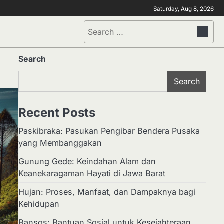
Saturday, Aug 8, 2026
Search
for:
Search
Search
Recent Posts
Paskibraka: Pasukan Pengibar Bendera Pusaka
yang Membanggakan
Gunung Gede: Keindahan Alam dan
Keanekaragaman Hayati di Jawa Barat
Hujan: Proses, Manfaat, dan Dampaknya bagi
Kehidupan
Bansos: Bantuan Sosial untuk Kesejahteraan