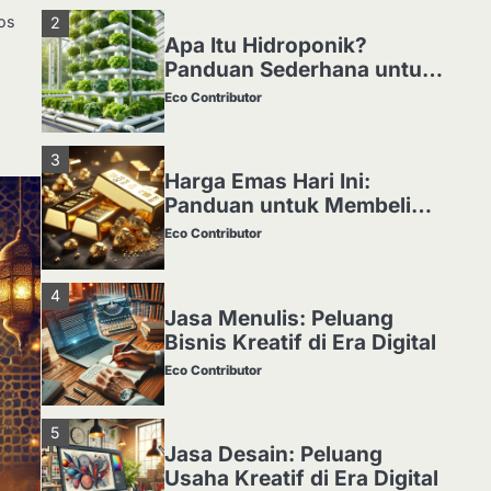
sos
3
Harga Emas Hari Ini:
Panduan untuk Membeli
dan Investasi
Eco Contributor
4
Jasa Menulis: Peluang
Bisnis Kreatif di Era Digital
Eco Contributor
5
Jasa Desain: Peluang
Usaha Kreatif di Era Digital
Eco Contributor
1
Media Tanam: Jenis,
Fungsi, dan Cara Membuat