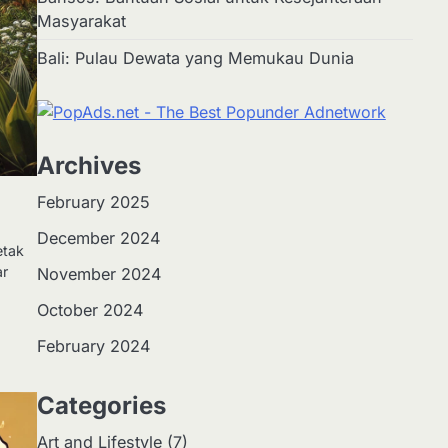
Masyarakat
Bali: Pulau Dewata yang Memukau Dunia
Archives
2
Apa Itu Hidroponik?
February 2025
Panduan Sederhana untuk
Pemula
December 2024
Eco Contributor
etak
ar
November 2024
3
October 2024
Harga Emas Hari Ini:
Panduan untuk Membeli
February 2024
dan Investasi
Eco Contributor
Categories
4
Jasa Menulis: Peluang
Art and Lifestyle
(7)