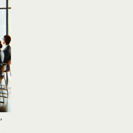
Jasa Desain: Peluang
Usaha Kreatif di Era Digital
Eco Contributor
,