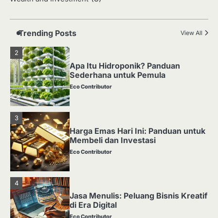
Media Tanam: Jenis, Fungsi, dan
Cara Membuat yang Subur
Eco Contributor
Trending Posts
View All
2
Apa Itu Hidroponik? Panduan
Sederhana untuk Pemula
Eco Contributor
3
Harga Emas Hari Ini: Panduan untuk
Membeli dan Investasi
Eco Contributor
4
Jasa Menulis: Peluang Bisnis Kreatif
di Era Digital
Eco Contributor