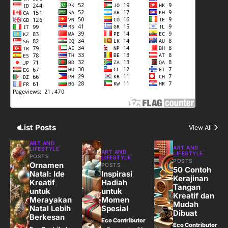
3
Harga Emas Hari Ini: Panduan untuk
Membeli dan Investasi
Eco Contributor
4
Jasa Menulis: Peluang Bisnis Kreatif
di Era Digital
Eco Contributor
List Posts
View All
5
ART AND
ART AND
LIFESTYLE
ART AND
LIFESTYLE
Jasa Desain: Peluang Usaha Kreatif
POSTS
LIFESTYLE
POSTS
Ornamen
POSTS
di Era Digital
50 Contoh
Natal: Ide
Inspirasi
Kerajinan
Eco Contributor
Kreatif
Hadiah
Tangan
untuk
untuk
Kreatif dan
Merayakan
Momen
Mudah
Natal Lebih
Spesial
Dibuat
Berkesan
Eco Contributor
Eco Contributor