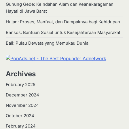
Gunung Gede: Keindahan Alam dan Keanekaragaman
Hayati di Jawa Barat
Hujan: Proses, Manfaat, dan Dampaknya bagi Kehidupan
Bansos: Bantuan Sosial untuk Kesejahteraan Masyarakat
Bali: Pulau Dewata yang Memukau Dunia
Archives
February 2025
December 2024
2
Apa Itu Hidroponik? Panduan
November 2024
Sederhana untuk Pemula
October 2024
Eco Contributor
February 2024