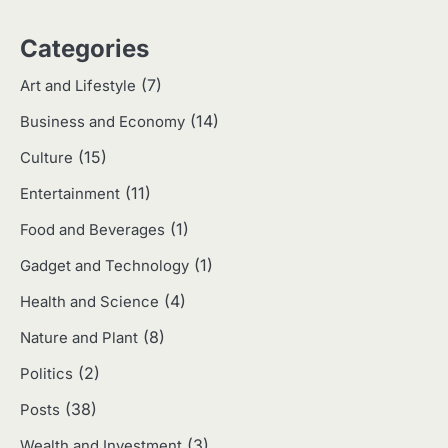
3
Categories
Harga Emas Hari Ini: Panduan untuk
Membeli dan Investasi
(7)
Art and Lifestyle
Eco Contributor
(14)
Business and Economy
(15)
4
Culture
Jasa Menulis: Peluang Bisnis Kreatif
(11)
Entertainment
di Era Digital
Eco Contributor
(1)
Food and Beverages
(1)
Gadget and Technology
5
(4)
Health and Science
Jasa Desain: Peluang Usaha Kreatif
di Era Digital
(8)
Nature and Plant
Eco Contributor
(2)
Politics
(38)
Posts
1
(3)
Wealth and Investment