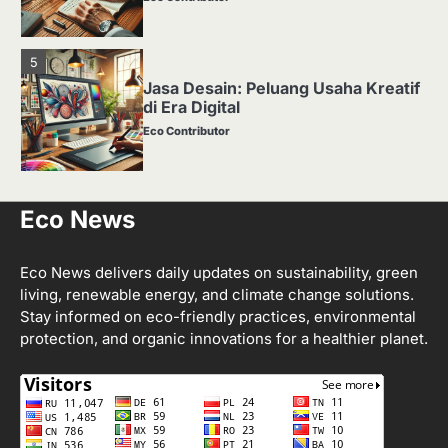
5
Jasa Desain: Peluang Usaha Kreatif
di Era Digital
Eco Contributor
1
Eco News
Media Tanam: Jenis, Fungsi, dan
Cara Membuat yang Subur
Eco Contributor
Eco News delivers daily updates on sustainability, green
living, renewable energy, and climate change solutions.
Stay informed on eco-friendly practices, environmental
2
protection, and organic innovations for a healthier planet.
Apa Itu Hidroponik? Panduan
Sederhana untuk Pemula
Eco Contributor