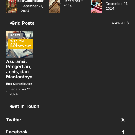
Eco Contributor
December 21,
December 21,
2024
December 21,
2024
2024
Grid Posts
View All
POSTS
WEALTH
AND
INVESTMENT
Asuransi:
Pengertian,
Jenis, dan
Manfaatnya
Eco Contributor
December 21,
2024
Get In Touch
Twitter
Facebook