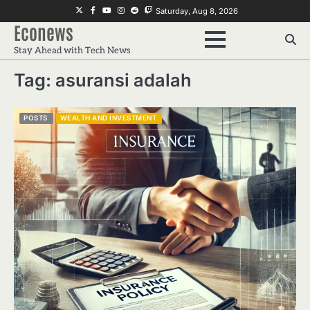
Skip
Twitter
Facebook
Youtube
Instagram
Reddit
Twitch
Saturday, Aug 8, 2026
to
Econews
content
Stay Ahead with Tech News
Tag:
asuransi adalah
POSTS
WEALTH AND INVESTMENT