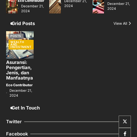
Eco Contributor
December 21,
December 21,
2024
December 21,
2024
2024
Grid Posts
View All
POSTS
WEALTH
AND
INVESTMENT
Asuransi:
Pengertian,
Jenis, dan
Manfaatnya
Eco Contributor
December 21,
2024
Get In Touch
Twitter
Facebook