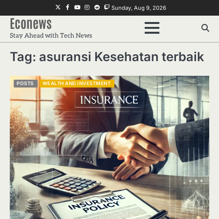
Skip
Twitter
Facebook
Youtube
Instagram
Reddit
Twitch
Sunday, Aug 9, 2026
to
Econews
content
Stay Ahead with Tech News
Tag:
asuransi Kesehatan terbaik
POSTS
WEALTH AND INVESTMENT