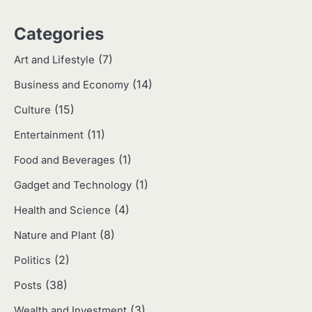
3
Categories
Harga Emas Hari Ini: Panduan untuk
Membeli dan Investasi
(7)
Art and Lifestyle
Eco Contributor
(14)
Business and Economy
(15)
4
Culture
Jasa Menulis: Peluang Bisnis Kreatif
(11)
Entertainment
di Era Digital
Eco Contributor
(1)
Food and Beverages
(1)
Gadget and Technology
5
(4)
Health and Science
Jasa Desain: Peluang Usaha Kreatif
di Era Digital
(8)
Nature and Plant
Eco Contributor
(2)
Politics
(38)
Posts
1
(3)
Wealth and Investment