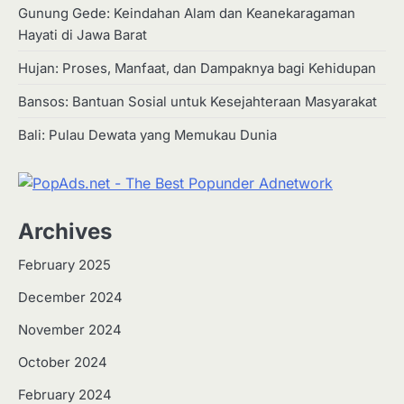
Gunung Gede: Keindahan Alam dan Keanekaragaman
Hayati di Jawa Barat
Hujan: Proses, Manfaat, dan Dampaknya bagi Kehidupan
Bansos: Bantuan Sosial untuk Kesejahteraan Masyarakat
Bali: Pulau Dewata yang Memukau Dunia
Archives
February 2025
December 2024
2
Apa Itu Hidroponik? Panduan
November 2024
Sederhana untuk Pemula
October 2024
Eco Contributor
February 2024