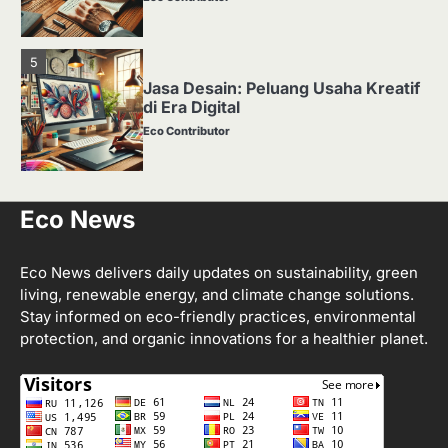
5
Jasa Desain: Peluang Usaha Kreatif
di Era Digital
Eco Contributor
1
Eco News
Media Tanam: Jenis, Fungsi, dan
Cara Membuat yang Subur
Eco Contributor
Eco News delivers daily updates on sustainability, green
living, renewable energy, and climate change solutions.
Stay informed on eco-friendly practices, environmental
2
protection, and organic innovations for a healthier planet.
Apa Itu Hidroponik? Panduan
Sederhana untuk Pemula
Eco Contributor