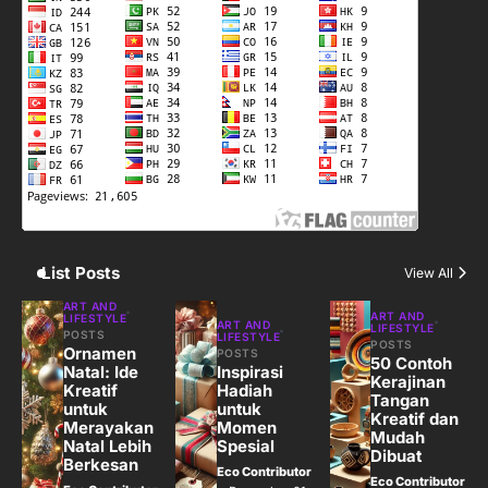
3
Harga Emas Hari Ini: Panduan untuk
Membeli dan Investasi
Eco Contributor
4
Jasa Menulis: Peluang Bisnis Kreatif
di Era Digital
Eco Contributor
List Posts
View All
5
ART AND
ART AND
LIFESTYLE
ART AND
LIFESTYLE
Jasa Desain: Peluang Usaha Kreatif
POSTS
LIFESTYLE
POSTS
Ornamen
POSTS
di Era Digital
50 Contoh
Natal: Ide
Inspirasi
Kerajinan
Eco Contributor
Kreatif
Hadiah
Tangan
untuk
untuk
Kreatif dan
Merayakan
Momen
Mudah
Natal Lebih
Spesial
Dibuat
Berkesan
Eco Contributor
Eco Contributor