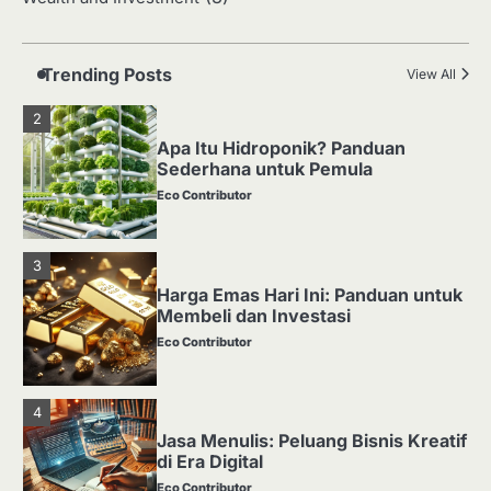
Media Tanam: Jenis, Fungsi, dan
Cara Membuat yang Subur
Eco Contributor
Trending Posts
View All
2
Apa Itu Hidroponik? Panduan
Sederhana untuk Pemula
Eco Contributor
3
Harga Emas Hari Ini: Panduan untuk
Membeli dan Investasi
Eco Contributor
4
Jasa Menulis: Peluang Bisnis Kreatif
di Era Digital
Eco Contributor