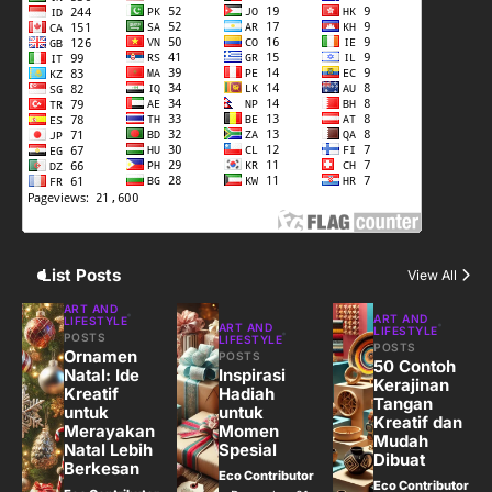
3
Harga Emas Hari Ini: Panduan untuk
Membeli dan Investasi
Eco Contributor
4
Jasa Menulis: Peluang Bisnis Kreatif
di Era Digital
Eco Contributor
List Posts
View All
5
ART AND
ART AND
LIFESTYLE
ART AND
LIFESTYLE
Jasa Desain: Peluang Usaha Kreatif
POSTS
LIFESTYLE
POSTS
Ornamen
POSTS
di Era Digital
50 Contoh
Natal: Ide
Inspirasi
Kerajinan
Eco Contributor
Kreatif
Hadiah
Tangan
untuk
untuk
Kreatif dan
Merayakan
Momen
Mudah
Natal Lebih
Spesial
Dibuat
Berkesan
Eco Contributor
Eco Contributor