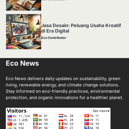
5
Jasa Desain: Peluang Usaha Kreatif
di Era Digital
Eco Contributor
1
Eco News
Media Tanam: Jenis, Fungsi, dan
Cara Membuat yang Subur
Eco Contributor
Eco News delivers daily updates on sustainability, green
living, renewable energy, and climate change solutions.
Stay informed on eco-friendly practices, environmental
2
protection, and organic innovations for a healthier planet.
Apa Itu Hidroponik? Panduan
Sederhana untuk Pemula
Eco Contributor