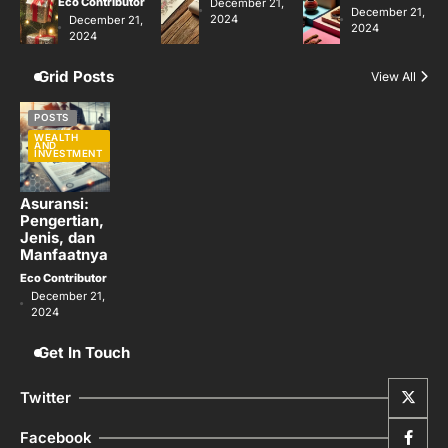
Eco Contributor
December 21,
December 21,
2024
December 21,
2024
2024
Grid Posts
View All
POSTS
WEALTH
AND
INVESTMENT
Asuransi:
Pengertian,
Jenis, dan
Manfaatnya
Eco Contributor
December 21,
2024
Get In Touch
Twitter
Facebook