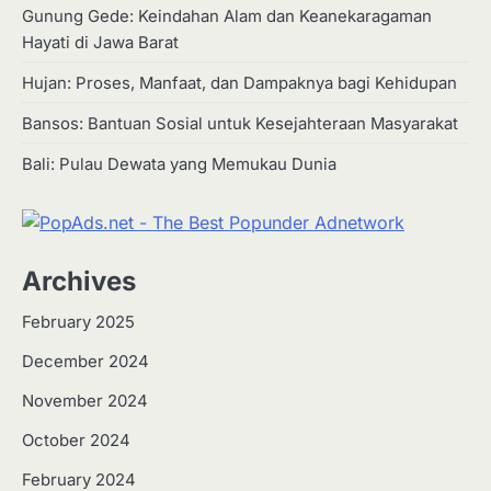
Gunung Gede: Keindahan Alam dan Keanekaragaman
Hayati di Jawa Barat
Hujan: Proses, Manfaat, dan Dampaknya bagi Kehidupan
Bansos: Bantuan Sosial untuk Kesejahteraan Masyarakat
Bali: Pulau Dewata yang Memukau Dunia
Archives
February 2025
December 2024
2
Apa Itu Hidroponik? Panduan
November 2024
Sederhana untuk Pemula
October 2024
Eco Contributor
February 2024