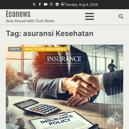
Skip
Twitter
Facebook
Youtube
Instagram
Reddit
Twitch
Sunday, Aug 9, 2026
to
Econews
content
Stay Ahead with Tech News
Tag:
asuransi Kesehatan
POSTS
WEALTH AND INVESTMENT