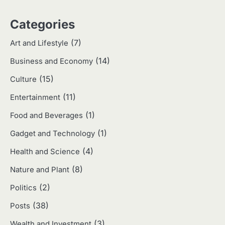
3
Categories
Harga Emas Hari Ini: Panduan untuk
Membeli dan Investasi
(7)
Art and Lifestyle
Eco Contributor
(14)
Business and Economy
(15)
4
Culture
Jasa Menulis: Peluang Bisnis Kreatif
(11)
Entertainment
di Era Digital
Eco Contributor
(1)
Food and Beverages
(1)
Gadget and Technology
5
(4)
Health and Science
Jasa Desain: Peluang Usaha Kreatif
di Era Digital
(8)
Nature and Plant
Eco Contributor
(2)
Politics
(38)
Posts
1
(3)
Wealth and Investment