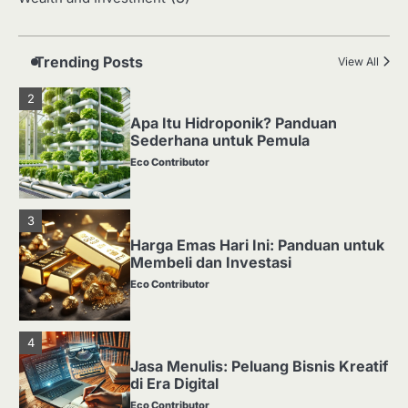
Media Tanam: Jenis, Fungsi, dan
Cara Membuat yang Subur
Eco Contributor
Trending Posts
View All
2
Apa Itu Hidroponik? Panduan
Sederhana untuk Pemula
Eco Contributor
3
Harga Emas Hari Ini: Panduan untuk
Membeli dan Investasi
Eco Contributor
4
Jasa Menulis: Peluang Bisnis Kreatif
di Era Digital
Eco Contributor