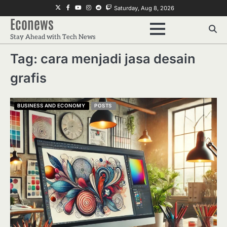
Skip
Twitter
Facebook
Youtube
Instagram
Reddit
Twitch
Saturday, Aug 8, 2026
to
Econews
content
Stay Ahead with Tech News
Tag:
cara menjadi jasa desain
grafis
BUSINESS AND ECONOMY
POSTS