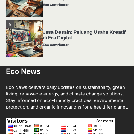
Eco Contributor
5
Jasa Desain: Peluang Usaha Kreatif
di Era Digital
Eco Contributor
1
Eco News
Media Tanam: Jenis, Fungsi, dan
Cara Membuat yang Subur
Eco Contributor
Eco News delivers daily updates on sustainability, green
living, renewable energy, and climate change solutions.
Stay informed on eco-friendly practices, environmental
2
protection, and organic innovations for a healthier planet.
Apa Itu Hidroponik? Panduan
Sederhana untuk Pemula
Eco Contributor