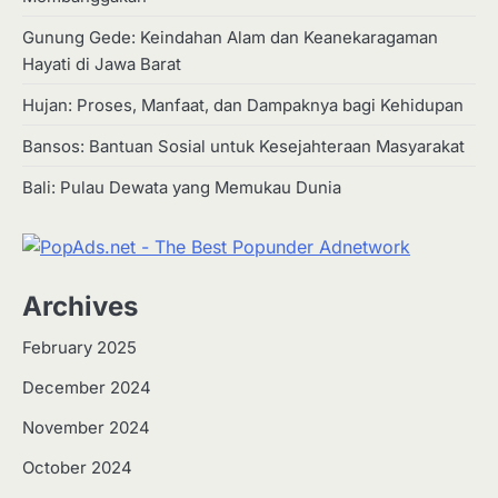
Gunung Gede: Keindahan Alam dan Keanekaragaman
Hayati di Jawa Barat
Hujan: Proses, Manfaat, dan Dampaknya bagi Kehidupan
Bansos: Bantuan Sosial untuk Kesejahteraan Masyarakat
Bali: Pulau Dewata yang Memukau Dunia
Archives
February 2025
December 2024
2
Apa Itu Hidroponik? Panduan
November 2024
Sederhana untuk Pemula
October 2024
Eco Contributor