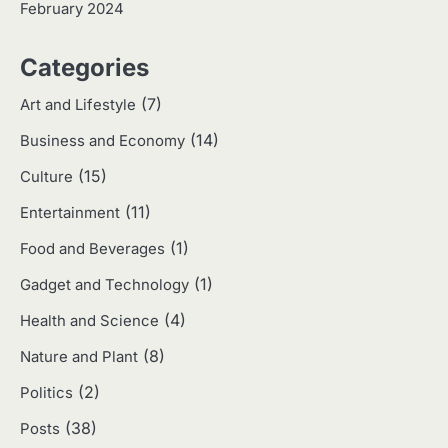
February 2024
3
Categories
Harga Emas Hari Ini: Panduan untuk
Membeli dan Investasi
(7)
Art and Lifestyle
Eco Contributor
(14)
Business and Economy
(15)
4
Culture
Jasa Menulis: Peluang Bisnis Kreatif
(11)
Entertainment
di Era Digital
Eco Contributor
(1)
Food and Beverages
(1)
Gadget and Technology
5
(4)
Health and Science
Jasa Desain: Peluang Usaha Kreatif
di Era Digital
(8)
Nature and Plant
Eco Contributor
(2)
Politics
(38)
Posts
1