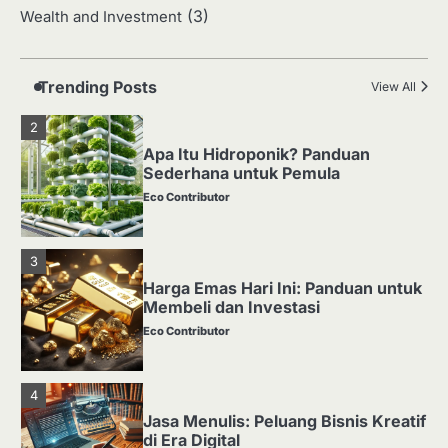
(3)
Wealth and Investment
Media Tanam: Jenis, Fungsi, dan
Cara Membuat yang Subur
Eco Contributor
Trending Posts
View All
2
Apa Itu Hidroponik? Panduan
Sederhana untuk Pemula
Eco Contributor
3
Harga Emas Hari Ini: Panduan untuk
Membeli dan Investasi
Eco Contributor
4
Jasa Menulis: Peluang Bisnis Kreatif
di Era Digital