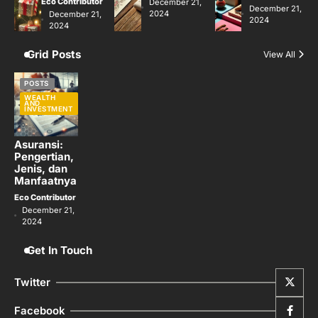
Eco Contributor
December 21,
December 21,
2024
December 21,
2024
2024
Grid Posts
View All
POSTS
WEALTH
AND
INVESTMENT
Asuransi:
Pengertian,
Jenis, dan
Manfaatnya
Eco Contributor
December 21,
2024
Get In Touch
Twitter
Facebook