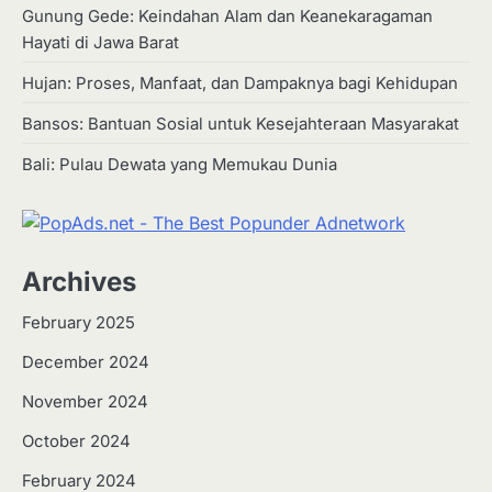
Gunung Gede: Keindahan Alam dan Keanekaragaman
Hayati di Jawa Barat
Hujan: Proses, Manfaat, dan Dampaknya bagi Kehidupan
Bansos: Bantuan Sosial untuk Kesejahteraan Masyarakat
Bali: Pulau Dewata yang Memukau Dunia
Archives
February 2025
December 2024
2
Apa Itu Hidroponik? Panduan
November 2024
Sederhana untuk Pemula
October 2024
Eco Contributor
February 2024