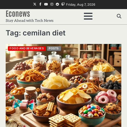
Skip
Twitter
Facebook
Youtube
Instagram
Reddit
Twitch
Friday, Aug 7, 2026
to
Econews
content
Stay Ahead with Tech News
Tag:
cemilan diet
FOOD AND BEVERAGES
POSTS