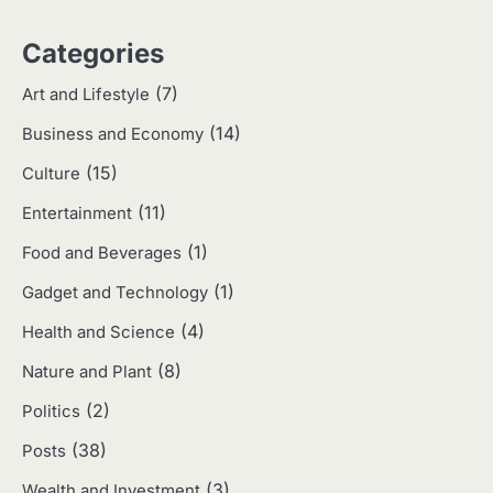
3
Categories
Harga Emas Hari Ini: Panduan untuk
Membeli dan Investasi
(7)
Art and Lifestyle
Eco Contributor
(14)
Business and Economy
(15)
4
Culture
Jasa Menulis: Peluang Bisnis Kreatif
(11)
Entertainment
di Era Digital
Eco Contributor
(1)
Food and Beverages
(1)
Gadget and Technology
5
(4)
Health and Science
Jasa Desain: Peluang Usaha Kreatif
di Era Digital
(8)
Nature and Plant
Eco Contributor
(2)
Politics
(38)
Posts
1
(3)
Wealth and Investment