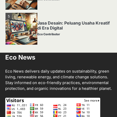
5
Jasa Desain: Peluang Usaha Kreatif
di Era Digital
Eco Contributor
1
Eco News
Media Tanam: Jenis, Fungsi, dan
Cara Membuat yang Subur
Eco Contributor
Eco News delivers daily updates on sustainability, green
living, renewable energy, and climate change solutions.
Stay informed on eco-friendly practices, environmental
2
protection, and organic innovations for a healthier planet.
Apa Itu Hidroponik? Panduan
Sederhana untuk Pemula
Eco Contributor