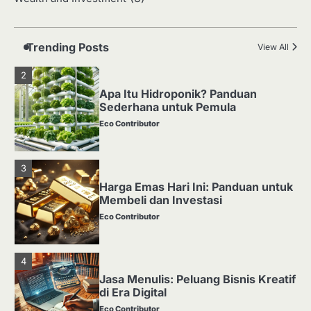
Media Tanam: Jenis, Fungsi, dan
Cara Membuat yang Subur
Eco Contributor
Trending Posts
View All
2
Apa Itu Hidroponik? Panduan
Sederhana untuk Pemula
Eco Contributor
3
Harga Emas Hari Ini: Panduan untuk
Membeli dan Investasi
Eco Contributor
4
Jasa Menulis: Peluang Bisnis Kreatif
di Era Digital
Eco Contributor