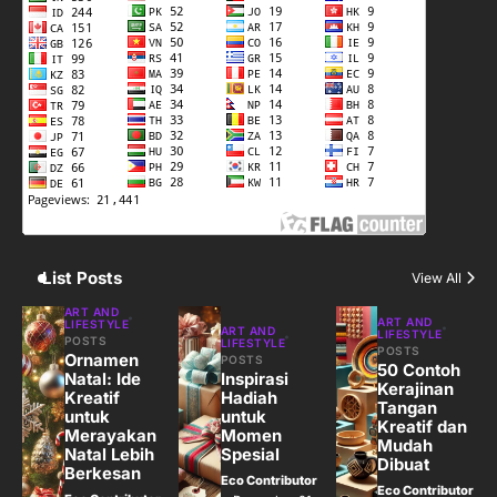
3
Harga Emas Hari Ini: Panduan untuk
Membeli dan Investasi
Eco Contributor
4
Jasa Menulis: Peluang Bisnis Kreatif
di Era Digital
Eco Contributor
List Posts
View All
5
ART AND
ART AND
LIFESTYLE
ART AND
LIFESTYLE
Jasa Desain: Peluang Usaha Kreatif
POSTS
LIFESTYLE
POSTS
Ornamen
POSTS
di Era Digital
50 Contoh
Natal: Ide
Inspirasi
Kerajinan
Eco Contributor
Kreatif
Hadiah
Tangan
untuk
untuk
Kreatif dan
Merayakan
Momen
Mudah
Natal Lebih
Spesial
Dibuat
Berkesan
Eco Contributor
Eco Contributor