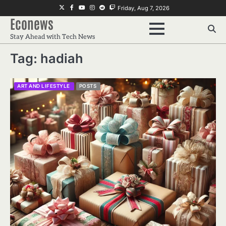
Skip
Twitter
Facebook
Youtube
Instagram
Reddit
Twitch
Friday, Aug 7, 2026
to
Econews
content
Stay Ahead with Tech News
Tag:
hadiah
ART AND LIFESTYLE
POSTS