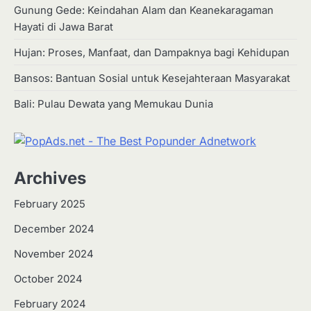
Gunung Gede: Keindahan Alam dan Keanekaragaman
Hayati di Jawa Barat
Hujan: Proses, Manfaat, dan Dampaknya bagi Kehidupan
Bansos: Bantuan Sosial untuk Kesejahteraan Masyarakat
Bali: Pulau Dewata yang Memukau Dunia
Archives
February 2025
December 2024
2
Apa Itu Hidroponik? Panduan
November 2024
Sederhana untuk Pemula
October 2024
Eco Contributor
February 2024