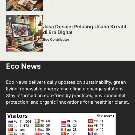
5
Jasa Desain: Peluang Usaha Kreatif
di Era Digital
Eco Contributor
1
Eco News
Media Tanam: Jenis, Fungsi, dan
Cara Membuat yang Subur
Eco Contributor
Eco News delivers daily updates on sustainability, green
living, renewable energy, and climate change solutions.
Stay informed on eco-friendly practices, environmental
2
protection, and organic innovations for a healthier planet.
Apa Itu Hidroponik? Panduan
Sederhana untuk Pemula
Eco Contributor