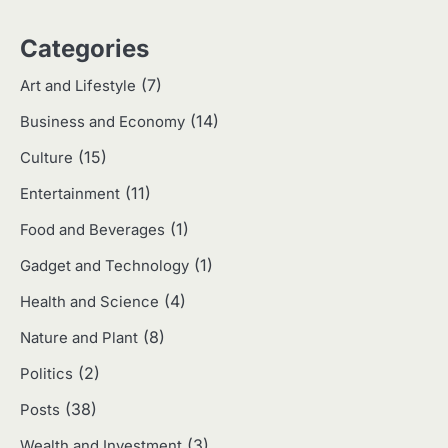
3
Categories
Harga Emas Hari Ini: Panduan untuk
Membeli dan Investasi
(7)
Art and Lifestyle
Eco Contributor
(14)
Business and Economy
(15)
4
Culture
Jasa Menulis: Peluang Bisnis Kreatif
(11)
Entertainment
di Era Digital
Eco Contributor
(1)
Food and Beverages
(1)
Gadget and Technology
5
(4)
Health and Science
Jasa Desain: Peluang Usaha Kreatif
di Era Digital
(8)
Nature and Plant
Eco Contributor
(2)
Politics
(38)
Posts
1
(3)
Wealth and Investment