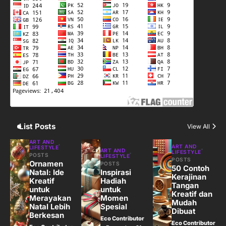
3
Harga Emas Hari Ini: Panduan untuk
Membeli dan Investasi
Eco Contributor
4
Jasa Menulis: Peluang Bisnis Kreatif
di Era Digital
Eco Contributor
List Posts
View All
5
ART AND
ART AND
LIFESTYLE
ART AND
LIFESTYLE
Jasa Desain: Peluang Usaha Kreatif
POSTS
LIFESTYLE
POSTS
Ornamen
POSTS
di Era Digital
50 Contoh
Natal: Ide
Inspirasi
Kerajinan
Eco Contributor
Kreatif
Hadiah
Tangan
untuk
untuk
Kreatif dan
Merayakan
Momen
Mudah
Natal Lebih
Spesial
Dibuat
Berkesan
Eco Contributor
Eco Contributor