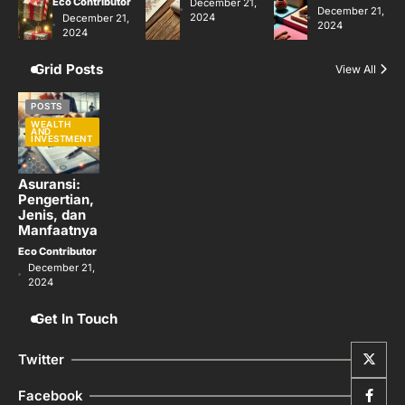
Eco Contributor
December 21,
December 21,
2024
December 21,
2024
2024
Grid Posts
View All
POSTS
WEALTH
AND
INVESTMENT
Asuransi:
Pengertian,
Jenis, dan
Manfaatnya
Eco Contributor
December 21,
2024
Get In Touch
Twitter
Facebook