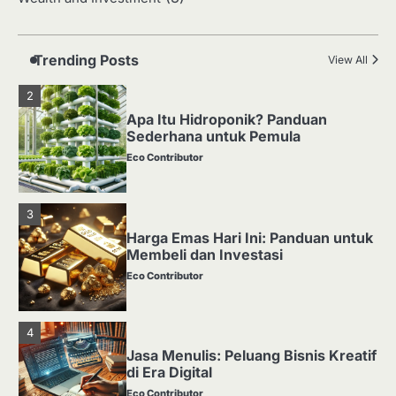
Media Tanam: Jenis, Fungsi, dan
Cara Membuat yang Subur
Eco Contributor
Trending Posts
View All
2
Apa Itu Hidroponik? Panduan
Sederhana untuk Pemula
Eco Contributor
3
Harga Emas Hari Ini: Panduan untuk
Membeli dan Investasi
Eco Contributor
4
Jasa Menulis: Peluang Bisnis Kreatif
di Era Digital
Eco Contributor