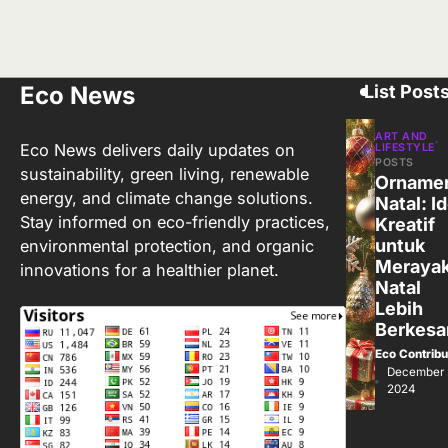
Eco News
List Post
ART AND
Eco News delivers daily updates on
LIFESTYLE
POSTS
sustainability, green living, renewable
Orname
energy, and climate change solutions.
Natal: I
Stay informed on eco-friendly practices,
Kreatif
untuk
environmental protection, and organic
Meraya
innovations for a healthier planet.
Natal
Lebih
Berkesa
Eco Contribu
December 
2024