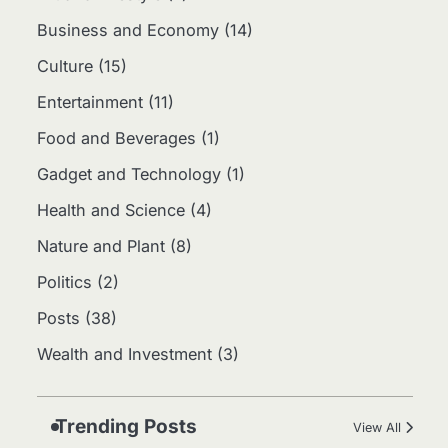
Panduan untuk Membeli
Business and Economy
(14)
dan Investasi
Eco Contributor
Culture
(15)
4
Entertainment
(11)
Jasa Menulis: Peluang
Bisnis Kreatif di Era Digital
Food and Beverages
(1)
Eco Contributor
Gadget and Technology
(1)
Health and Science
(4)
5
Jasa Desain: Peluang
Nature and Plant
(8)
Usaha Kreatif di Era Digital
Politics
(2)
Eco Contributor
Posts
(38)
1
Wealth and Investment
(3)
Media Tanam: Jenis,
Fungsi, dan Cara Membuat
yang Subur
Eco Contributor
Trending Posts
View All