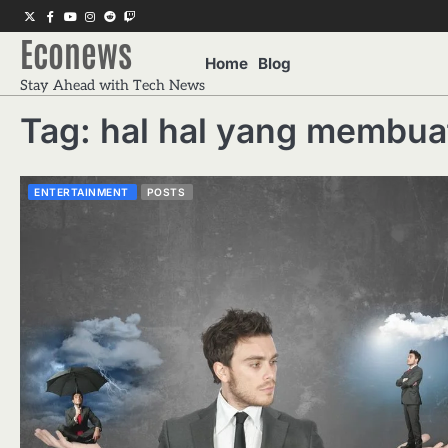
Skip
Twitter
Facebook
Youtube
Instagram
Reddit
Twitch
to
Econews
content
Home
Blog
Stay Ahead with Tech News
Tag:
hal hal yang membuat
ENTERTAINMENT
POSTS