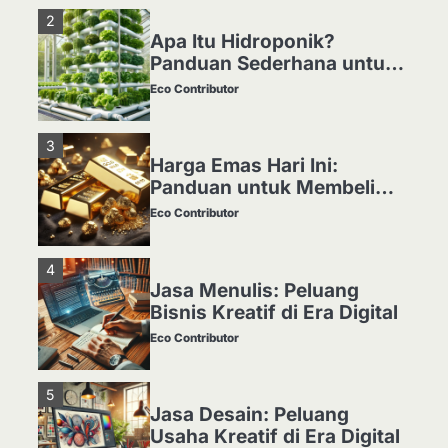
2
Apa Itu Hidroponik?
Panduan Sederhana untuk
Pemula
Eco Contributor
3
Harga Emas Hari Ini:
Panduan untuk Membeli
dan Investasi
Eco Contributor
4
Jasa Menulis: Peluang
Bisnis Kreatif di Era Digital
Eco Contributor
5
Jasa Desain: Peluang
Usaha Kreatif di Era Digital