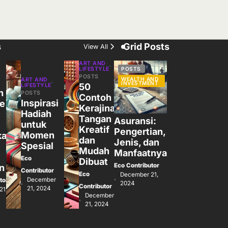
s
Grid Posts
View All
ART AND
LIFESTYLE
POSTS
POSTS
WEALTH AND
ART AND
INVESTMENT
50
LIFESTYLE
n
POSTS
Contoh
Inspirasi
de
Kerajinan
Hadiah
Tangan
Asuransi:
untuk
Kreatif
Pengertian,
Momen
kan
dan
Jenis, dan
Spesial
Mudah
Manfaatnya
Eco
Dibuat
Eco Contributor
n
Contributor
Eco
December 21,
December
tor
2024
Contributor
21, 2024
21,
December
21, 2024