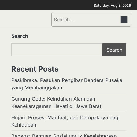
Saturday, Aug 8, 2026
Search
for:
Search
Search
Recent Posts
Paskibraka: Pasukan Pengibar Bendera Pusaka
yang Membanggakan
Gunung Gede: Keindahan Alam dan
Keanekaragaman Hayati di Jawa Barat
Hujan: Proses, Manfaat, dan Dampaknya bagi
Kehidupan
Bansos: Bantuan Sosial untuk Kesejahteraan