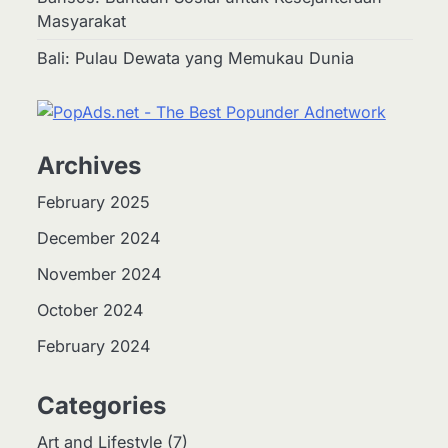
Masyarakat
Bali: Pulau Dewata yang Memukau Dunia
Archives
February 2025
December 2024
November 2024
2
October 2024
Apa Itu Hidroponik?
Panduan Sederhana untuk
February 2024
Pemula
Eco Contributor
Categories
3
Harga Emas Hari Ini:
Art and Lifestyle
(7)