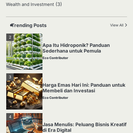
(3)
Wealth and Investment
Media Tanam: Jenis, Fungsi, dan
Cara Membuat yang Subur
Eco Contributor
Trending Posts
View All
2
Apa Itu Hidroponik? Panduan
Sederhana untuk Pemula
Eco Contributor
3
Harga Emas Hari Ini: Panduan untuk
Membeli dan Investasi
Eco Contributor
4
Jasa Menulis: Peluang Bisnis Kreatif
di Era Digital