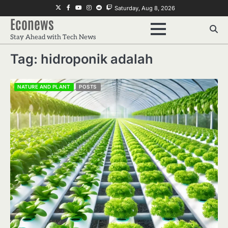
Skip
Twitter
Facebook
Youtube
Instagram
Reddit
Twitch
Saturday, Aug 8, 2026
to
Econews
content
Stay Ahead with Tech News
Tag:
hidroponik adalah
NATURE AND PLANT
POSTS