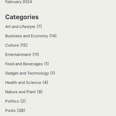
February 2024
3
Categories
Harga Emas Hari Ini: Panduan untuk
Membeli dan Investasi
(7)
Art and Lifestyle
Eco Contributor
(14)
Business and Economy
(15)
4
Culture
Jasa Menulis: Peluang Bisnis Kreatif
(11)
Entertainment
di Era Digital
Eco Contributor
(1)
Food and Beverages
(1)
Gadget and Technology
5
(4)
Health and Science
Jasa Desain: Peluang Usaha Kreatif
di Era Digital
(8)
Nature and Plant
Eco Contributor
(2)
Politics
(38)
Posts
1