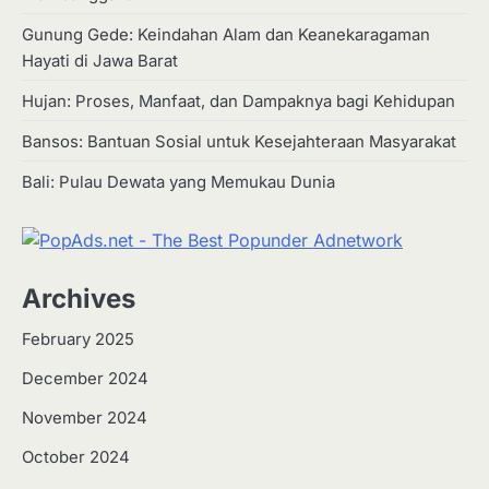
Gunung Gede: Keindahan Alam dan Keanekaragaman
Hayati di Jawa Barat
Hujan: Proses, Manfaat, dan Dampaknya bagi Kehidupan
Bansos: Bantuan Sosial untuk Kesejahteraan Masyarakat
Bali: Pulau Dewata yang Memukau Dunia
Archives
February 2025
December 2024
2
Apa Itu Hidroponik? Panduan
November 2024
Sederhana untuk Pemula
October 2024
Eco Contributor