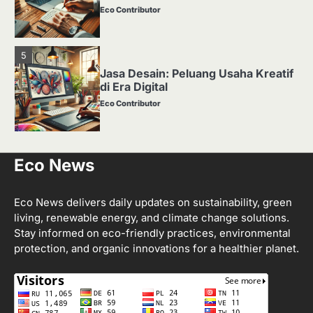
Eco Contributor
5
Jasa Desain: Peluang Usaha Kreatif
di Era Digital
Eco Contributor
1
Eco News
Media Tanam: Jenis, Fungsi, dan
Cara Membuat yang Subur
Eco Contributor
Eco News delivers daily updates on sustainability, green
living, renewable energy, and climate change solutions.
Stay informed on eco-friendly practices, environmental
2
protection, and organic innovations for a healthier planet.
Apa Itu Hidroponik? Panduan
Sederhana untuk Pemula
Eco Contributor