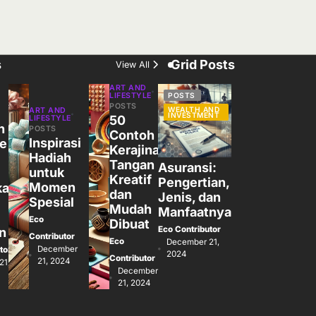
s
Grid Posts
View All
ART AND
LIFESTYLE
POSTS
POSTS
WEALTH AND
ART AND
INVESTMENT
50
LIFESTYLE
n
POSTS
Contoh
Inspirasi
de
Kerajinan
Hadiah
Tangan
Asuransi:
untuk
Kreatif
Pengertian,
Momen
kan
dan
Jenis, dan
Spesial
Mudah
Manfaatnya
Eco
Dibuat
Eco Contributor
n
Contributor
Eco
December 21,
December
tor
2024
Contributor
21, 2024
21,
December
21, 2024