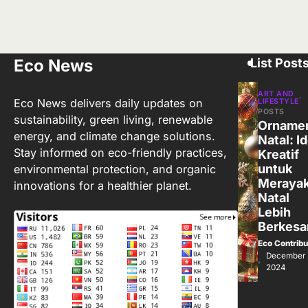
Eco News
List Post
ART AND
Eco News delivers daily updates on
LIFESTYLE
POSTS
sustainability, green living, renewable
Orname
energy, and climate change solutions.
Natal: I
Stay informed on eco-friendly practices,
Kreatif
untuk
environmental protection, and organic
Meraya
innovations for a healthier planet.
Natal
Lebih
Berkesa
Eco Contribu
December 
2024