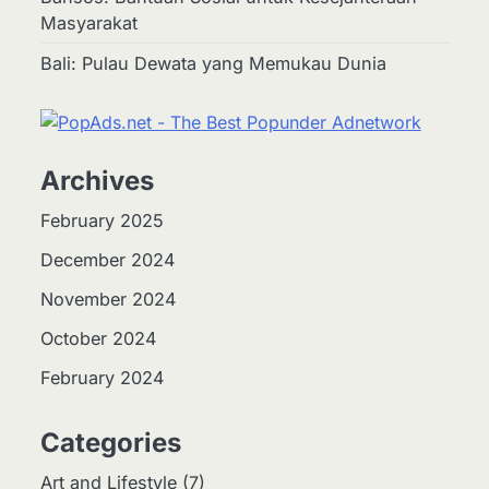
Masyarakat
Bali: Pulau Dewata yang Memukau Dunia
Archives
2
Apa Itu Hidroponik?
February 2025
Panduan Sederhana untuk
Pemula
December 2024
Eco Contributor
November 2024
3
October 2024
Harga Emas Hari Ini:
Panduan untuk Membeli
February 2024
dan Investasi
Eco Contributor
Categories
4
Jasa Menulis: Peluang
Art and Lifestyle
(7)