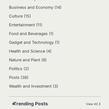
Bisnis Kreatif di Era Digital
Business and Economy
(14)
Eco Contributor
Culture
(15)
5
Entertainment
(11)
Jasa Desain: Peluang
Usaha Kreatif di Era Digital
Food and Beverages
(1)
Eco Contributor
Gadget and Technology
(1)
Health and Science
(4)
1
Media Tanam: Jenis,
Nature and Plant
(8)
Fungsi, dan Cara Membuat
Politics
(2)
yang Subur
Eco Contributor
Posts
(38)
2
Wealth and Investment
(3)
Apa Itu Hidroponik?
Panduan Sederhana untuk
Pemula
Eco Contributor
Trending Posts
View All