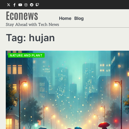
Skip
Twitter
Facebook
Youtube
Instagram
Reddit
Twitch
to
Econews
content
Home
Blog
Stay Ahead with Tech News
Tag:
hujan
NATURE AND PLANT