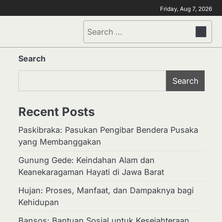
Friday, Aug 7, 2026
Search
for:
Search
Search
Recent Posts
Paskibraka: Pasukan Pengibar Bendera Pusaka
yang Membanggakan
Gunung Gede: Keindahan Alam dan
Keanekaragaman Hayati di Jawa Barat
Hujan: Proses, Manfaat, dan Dampaknya bagi
Kehidupan
Bansos: Bantuan Sosial untuk Kesejahteraan