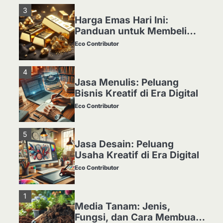
3
Harga Emas Hari Ini:
Panduan untuk Membeli
dan Investasi
Eco Contributor
4
Jasa Menulis: Peluang
Bisnis Kreatif di Era Digital
Eco Contributor
5
Jasa Desain: Peluang
Usaha Kreatif di Era Digital
Eco Contributor
1
Media Tanam: Jenis,
Fungsi, dan Cara Membuat