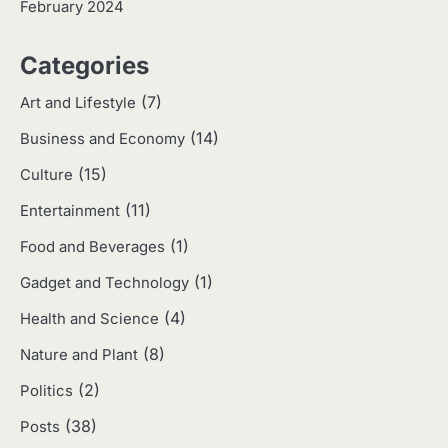
February 2024
3
Categories
Harga Emas Hari Ini: Panduan untuk
Membeli dan Investasi
(7)
Art and Lifestyle
Eco Contributor
(14)
Business and Economy
(15)
4
Culture
Jasa Menulis: Peluang Bisnis Kreatif
(11)
Entertainment
di Era Digital
Eco Contributor
(1)
Food and Beverages
(1)
Gadget and Technology
5
(4)
Health and Science
Jasa Desain: Peluang Usaha Kreatif
di Era Digital
(8)
Nature and Plant
Eco Contributor
(2)
Politics
(38)
Posts
1