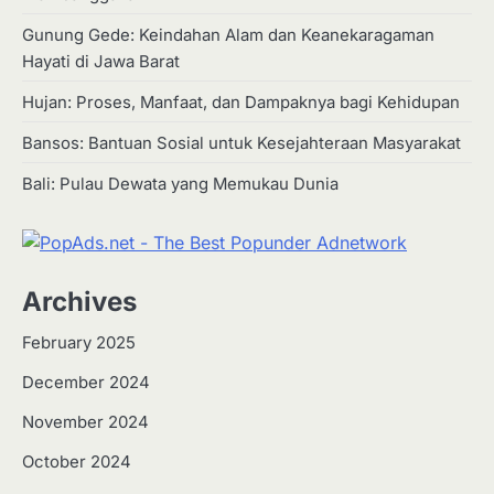
Gunung Gede: Keindahan Alam dan Keanekaragaman
Hayati di Jawa Barat
Hujan: Proses, Manfaat, dan Dampaknya bagi Kehidupan
Bansos: Bantuan Sosial untuk Kesejahteraan Masyarakat
Bali: Pulau Dewata yang Memukau Dunia
Archives
February 2025
December 2024
2
Apa Itu Hidroponik? Panduan
November 2024
Sederhana untuk Pemula
October 2024
Eco Contributor