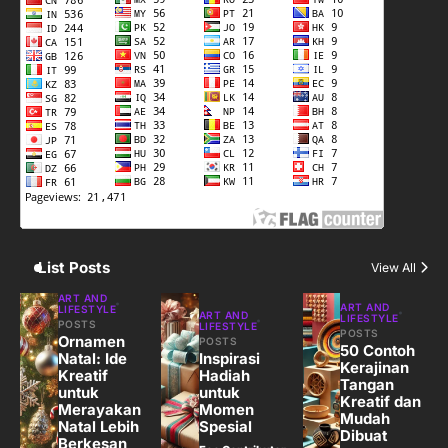
3
Harga Emas Hari Ini: Panduan untuk
Membeli dan Investasi
Eco Contributor
4
Jasa Menulis: Peluang Bisnis Kreatif
di Era Digital
Eco Contributor
List Posts
View All
5
ART AND
ART AND
LIFESTYLE
ART AND
LIFESTYLE
Jasa Desain: Peluang Usaha Kreatif
POSTS
LIFESTYLE
POSTS
Ornamen
POSTS
di Era Digital
50 Contoh
Natal: Ide
Inspirasi
Kerajinan
Eco Contributor
Kreatif
Hadiah
Tangan
untuk
untuk
Kreatif dan
Merayakan
Momen
Mudah
Natal Lebih
Spesial
Dibuat
Berkesan