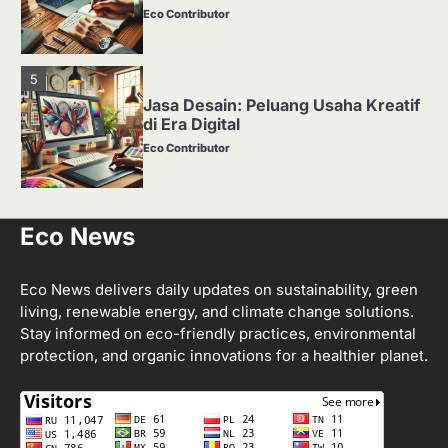
Eco Contributor
5
Jasa Desain: Peluang Usaha Kreatif
di Era Digital
Eco Contributor
1
Eco News
Media Tanam: Jenis, Fungsi, dan
Cara Membuat yang Subur
Eco Contributor
Eco News delivers daily updates on sustainability, green
living, renewable energy, and climate change solutions.
Stay informed on eco-friendly practices, environmental
2
protection, and organic innovations for a healthier planet.
Apa Itu Hidroponik? Panduan
Sederhana untuk Pemula
Eco Contributor