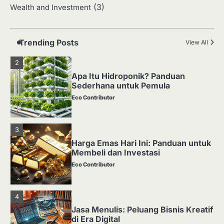
(3)
Wealth and Investment
Media Tanam: Jenis, Fungsi, dan
Cara Membuat yang Subur
Eco Contributor
Trending Posts
View All
2
Apa Itu Hidroponik? Panduan
Sederhana untuk Pemula
Eco Contributor
3
Harga Emas Hari Ini: Panduan untuk
Membeli dan Investasi
Eco Contributor
4
Jasa Menulis: Peluang Bisnis Kreatif
di Era Digital