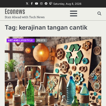
Skip
Twitter
Facebook
Youtube
Instagram
Reddit
Twitch
Saturday, Aug 8, 2026
to
Econews
content
Stay Ahead with Tech News
Tag:
kerajinan tangan cantik
ART AND LIFESTYLE
POSTS