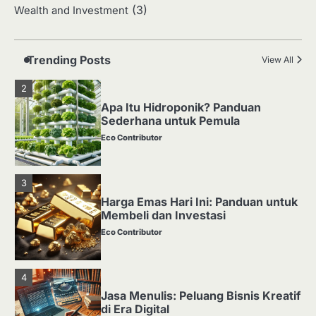
(3)
Wealth and Investment
Media Tanam: Jenis, Fungsi, dan
Cara Membuat yang Subur
Eco Contributor
Trending Posts
View All
2
Apa Itu Hidroponik? Panduan
Sederhana untuk Pemula
Eco Contributor
3
Harga Emas Hari Ini: Panduan untuk
Membeli dan Investasi
Eco Contributor
4
Jasa Menulis: Peluang Bisnis Kreatif
di Era Digital