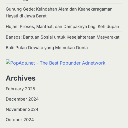
Gunung Gede: Keindahan Alam dan Keanekaragaman
Hayati di Jawa Barat
Hujan: Proses, Manfaat, dan Dampaknya bagi Kehidupan
Bansos: Bantuan Sosial untuk Kesejahteraan Masyarakat
Bali: Pulau Dewata yang Memukau Dunia
Archives
February 2025
December 2024
2
Apa Itu Hidroponik? Panduan
November 2024
Sederhana untuk Pemula
October 2024
Eco Contributor