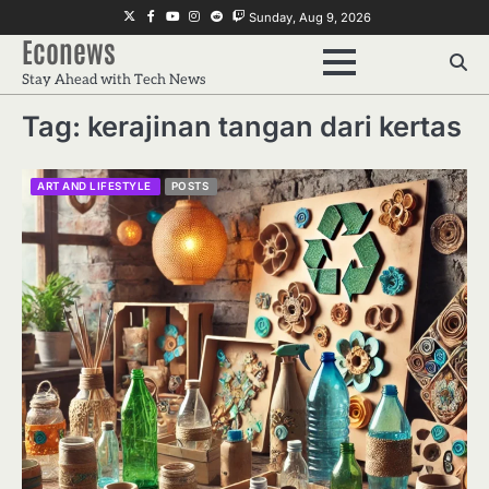
Skip
Twitter
Facebook
Youtube
Instagram
Reddit
Twitch
Sunday, Aug 9, 2026
to
Econews
content
Stay Ahead with Tech News
Tag:
kerajinan tangan dari kertas
ART AND LIFESTYLE
POSTS