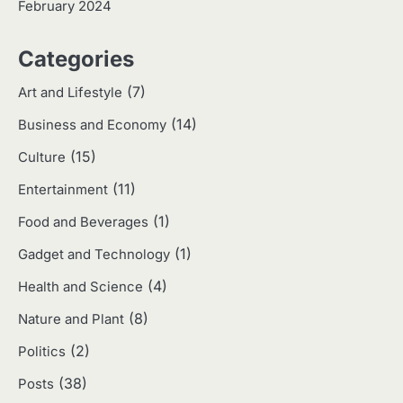
February 2024
3
Categories
Harga Emas Hari Ini: Panduan untuk
Membeli dan Investasi
(7)
Art and Lifestyle
Eco Contributor
(14)
Business and Economy
(15)
4
Culture
Jasa Menulis: Peluang Bisnis Kreatif
(11)
Entertainment
di Era Digital
Eco Contributor
(1)
Food and Beverages
(1)
Gadget and Technology
5
(4)
Health and Science
Jasa Desain: Peluang Usaha Kreatif
di Era Digital
(8)
Nature and Plant
Eco Contributor
(2)
Politics
(38)
Posts
1