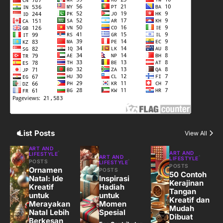
3
Harga Emas Hari Ini: Panduan untuk
Membeli dan Investasi
Eco Contributor
4
Jasa Menulis: Peluang Bisnis Kreatif
di Era Digital
Eco Contributor
List Posts
View All
5
ART AND
ART AND
LIFESTYLE
ART AND
LIFESTYLE
Jasa Desain: Peluang Usaha Kreatif
POSTS
LIFESTYLE
POSTS
Ornamen
POSTS
di Era Digital
50 Contoh
Natal: Ide
Inspirasi
Kerajinan
Eco Contributor
Kreatif
Hadiah
Tangan
untuk
untuk
Kreatif dan
Merayakan
Momen
Mudah
Natal Lebih
Spesial
Dibuat
Berkesan