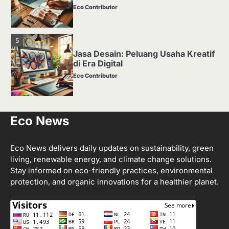
Eco Contributor
5
Jasa Desain: Peluang Usaha Kreatif
di Era Digital
Eco Contributor
1
Eco News
Media Tanam: Jenis, Fungsi, dan
Cara Membuat yang Subur
Eco Contributor
Eco News delivers daily updates on sustainability, green
living, renewable energy, and climate change solutions.
Stay informed on eco-friendly practices, environmental
2
protection, and organic innovations for a healthier planet.
Apa Itu Hidroponik? Panduan
Sederhana untuk Pemula
Eco Contributor