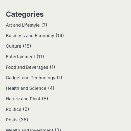
3
Categories
Harga Emas Hari Ini: Panduan untuk
Membeli dan Investasi
(7)
Art and Lifestyle
Eco Contributor
(14)
Business and Economy
(15)
4
Culture
Jasa Menulis: Peluang Bisnis Kreatif
(11)
Entertainment
di Era Digital
Eco Contributor
(1)
Food and Beverages
(1)
Gadget and Technology
5
(4)
Health and Science
Jasa Desain: Peluang Usaha Kreatif
di Era Digital
(8)
Nature and Plant
Eco Contributor
(2)
Politics
(38)
Posts
1
(3)
Wealth and Investment