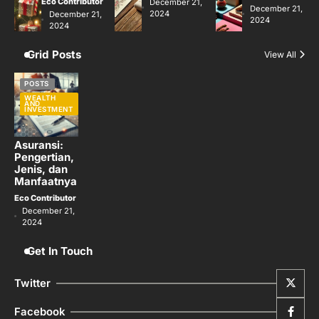
Eco Contributor
December 21,
December 21,
2024
December 21,
2024
2024
Grid Posts
View All
POSTS
WEALTH
AND
INVESTMENT
Asuransi:
Pengertian,
Jenis, dan
Manfaatnya
Eco Contributor
December 21,
2024
Get In Touch
Twitter
Facebook