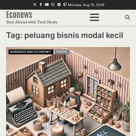
Skip
Twitter
Facebook
Youtube
Instagram
Reddit
Twitch
Monday, Aug 10, 2026
to
Econews
content
Stay Ahead with Tech News
Tag:
peluang bisnis modal kecil
BUSINESS AND ECONOMY
POSTS