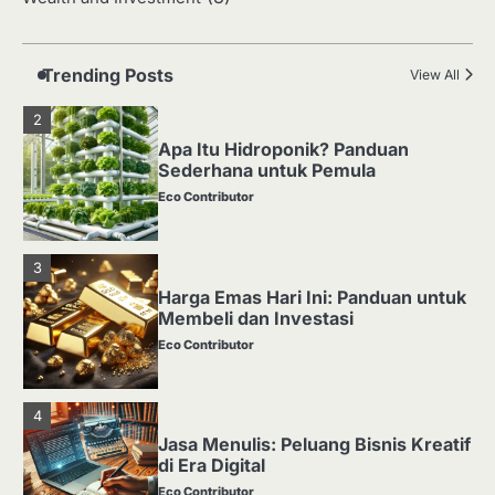
Media Tanam: Jenis, Fungsi, dan
Cara Membuat yang Subur
Eco Contributor
Trending Posts
View All
2
Apa Itu Hidroponik? Panduan
Sederhana untuk Pemula
Eco Contributor
3
Harga Emas Hari Ini: Panduan untuk
Membeli dan Investasi
Eco Contributor
4
Jasa Menulis: Peluang Bisnis Kreatif
di Era Digital
Eco Contributor