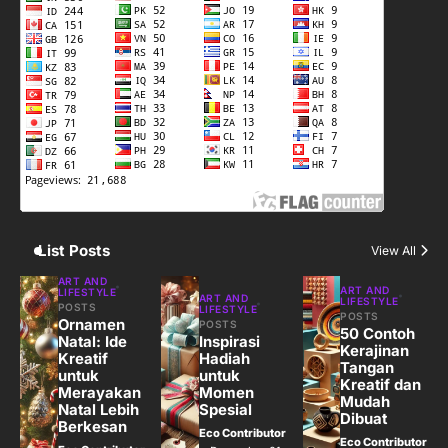
3
Harga Emas Hari Ini: Panduan untuk
Membeli dan Investasi
Eco Contributor
4
Jasa Menulis: Peluang Bisnis Kreatif
di Era Digital
Eco Contributor
List Posts
View All
5
ART AND
ART AND
LIFESTYLE
ART AND
LIFESTYLE
Jasa Desain: Peluang Usaha Kreatif
POSTS
LIFESTYLE
POSTS
Ornamen
POSTS
di Era Digital
50 Contoh
Natal: Ide
Inspirasi
Kerajinan
Eco Contributor
Kreatif
Hadiah
Tangan
untuk
untuk
Kreatif dan
Merayakan
Momen
Mudah
Natal Lebih
Spesial
Dibuat
Berkesan
Eco Contributor
Eco Contributor