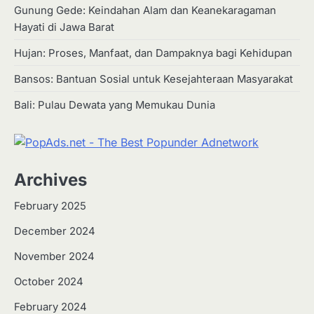
Gunung Gede: Keindahan Alam dan Keanekaragaman
Hayati di Jawa Barat
Hujan: Proses, Manfaat, dan Dampaknya bagi Kehidupan
Bansos: Bantuan Sosial untuk Kesejahteraan Masyarakat
Bali: Pulau Dewata yang Memukau Dunia
Archives
February 2025
December 2024
2
Apa Itu Hidroponik? Panduan
November 2024
Sederhana untuk Pemula
October 2024
Eco Contributor
February 2024