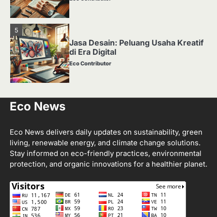
5
Jasa Desain: Peluang Usaha Kreatif
di Era Digital
Eco Contributor
1
Eco News
Media Tanam: Jenis, Fungsi, dan
Cara Membuat yang Subur
Eco Contributor
Eco News delivers daily updates on sustainability, green
living, renewable energy, and climate change solutions.
Stay informed on eco-friendly practices, environmental
2
protection, and organic innovations for a healthier planet.
Apa Itu Hidroponik? Panduan
Sederhana untuk Pemula
Eco Contributor