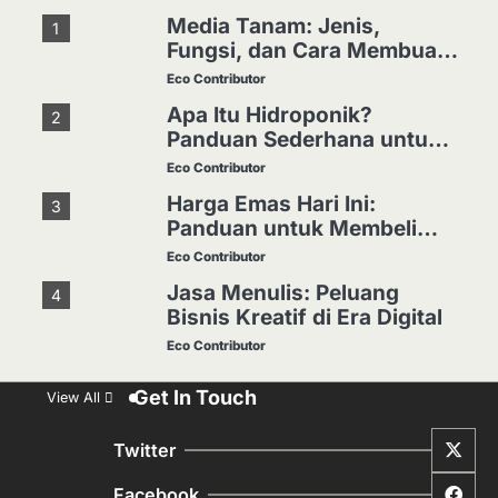
Media Tanam: Jenis,
1
Fungsi, dan Cara Membuat
yang Subur
Eco Contributor
Apa Itu Hidroponik?
2
Panduan Sederhana untuk
Pemula
Eco Contributor
Harga Emas Hari Ini:
3
Panduan untuk Membeli
dan Investasi
Eco Contributor
Jasa Menulis: Peluang
4
Bisnis Kreatif di Era Digital
Eco Contributor
Jasa Desain: Peluang
5
Get In Touch
View All
Usaha Kreatif di Era Digital
Eco Contributor
Twitter
1
Media Tanam: Jenis,
Facebook