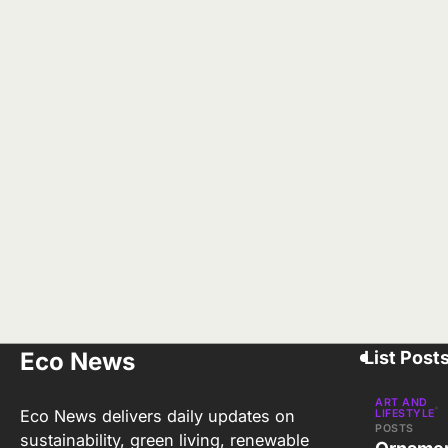
Eco News
List Post
ART AND
Eco News delivers daily updates on
LIFESTYLE
POSTS
sustainability, green living, renewable