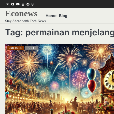
Skip
Twitter
Facebook
Youtube
Instagram
Reddit
Twitch
to
Econews
content
Home
Blog
Stay Ahead with Tech News
Tag:
permainan menjelang
CULTURE
POSTS