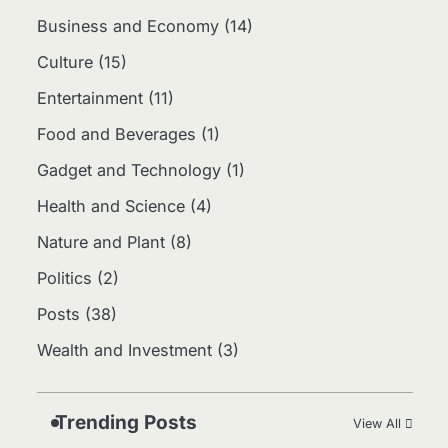
Business and Economy
(14)
Culture
(15)
2
Apa Itu Hidroponik?
Entertainment
(11)
Panduan Sederhana untuk
Pemula
Food and Beverages
(1)
Eco Contributor
Gadget and Technology
(1)
3
Health and Science
(4)
Harga Emas Hari Ini:
Panduan untuk Membeli
Nature and Plant
(8)
dan Investasi
Eco Contributor
Politics
(2)
Jasa Menulis: Peluang
Posts
(38)
4
Bisnis Kreatif di Era Digital
Wealth and Investment
(3)
Eco Contributor
Jasa Desain: Peluang
5
Usaha Kreatif di Era Digital
Trending Posts
View All
Eco Contributor