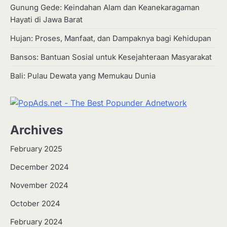
Gunung Gede: Keindahan Alam dan Keanekaragaman
Hayati di Jawa Barat
Hujan: Proses, Manfaat, dan Dampaknya bagi Kehidupan
Bansos: Bantuan Sosial untuk Kesejahteraan Masyarakat
Bali: Pulau Dewata yang Memukau Dunia
Archives
February 2025
December 2024
2
Apa Itu Hidroponik? Panduan
November 2024
Sederhana untuk Pemula
October 2024
Eco Contributor
February 2024