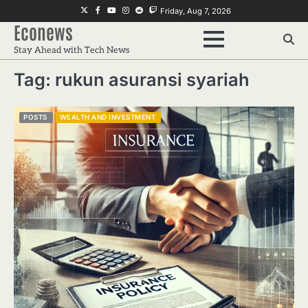
Skip
Twitter
Facebook
Youtube
Instagram
Reddit
Twitch
Friday, Aug 7, 2026
to
Econews
content
Stay Ahead with Tech News
Tag:
rukun asuransi syariah
POSTS
WEALTH AND INVESTMENT