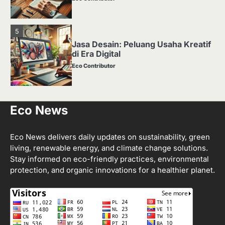
5
Jasa Desain: Peluang Usaha Kreatif
di Era Digital
Eco Contributor
1
Eco News
Media Tanam: Jenis, Fungsi, dan
Cara Membuat yang Subur
Eco Contributor
Eco News delivers daily updates on sustainability, green
living, renewable energy, and climate change solutions.
Stay informed on eco-friendly practices, environmental
2
protection, and organic innovations for a healthier planet.
Apa Itu Hidroponik? Panduan
Sederhana untuk Pemula
Eco Contributor