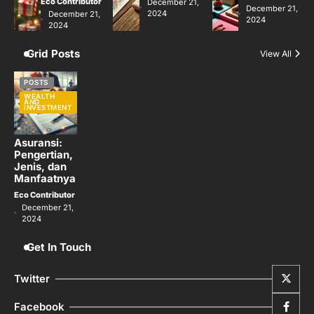
Eco Contributor
December 21,
December 21,
2024
December 21,
2024
2024
Grid Posts
View All
POSTS
WEALTH
AND
INVESTMENT
Asuransi:
Pengertian,
Jenis, dan
Manfaatnya
Eco Contributor
December 21,
2024
Get In Touch
Twitter
Facebook