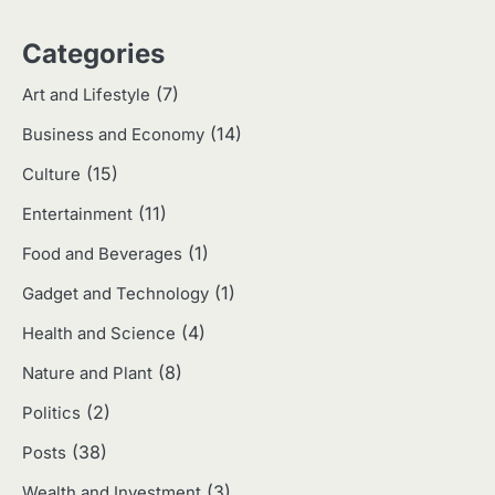
3
Categories
Harga Emas Hari Ini: Panduan untuk
Membeli dan Investasi
(7)
Art and Lifestyle
Eco Contributor
(14)
Business and Economy
(15)
4
Culture
Jasa Menulis: Peluang Bisnis Kreatif
(11)
Entertainment
di Era Digital
Eco Contributor
(1)
Food and Beverages
(1)
Gadget and Technology
5
(4)
Health and Science
Jasa Desain: Peluang Usaha Kreatif
di Era Digital
(8)
Nature and Plant
Eco Contributor
(2)
Politics
(38)
Posts
1
(3)
Wealth and Investment