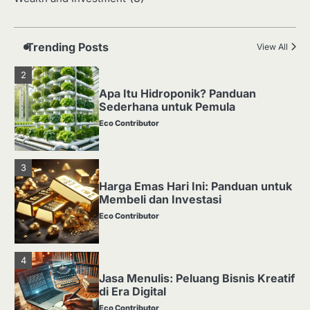
Media Tanam: Jenis, Fungsi, dan
Cara Membuat yang Subur
Eco Contributor
Trending Posts
View All
2
Apa Itu Hidroponik? Panduan
Sederhana untuk Pemula
Eco Contributor
3
Harga Emas Hari Ini: Panduan untuk
Membeli dan Investasi
Eco Contributor
4
Jasa Menulis: Peluang Bisnis Kreatif
di Era Digital
Eco Contributor