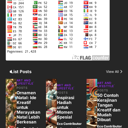
3
Harga Emas Hari Ini: Panduan untuk
Membeli dan Investasi
Eco Contributor
4
Jasa Menulis: Peluang Bisnis Kreatif
di Era Digital
Eco Contributor
List Posts
View All
5
ART AND
ART AND
LIFESTYLE
ART AND
LIFESTYLE
Jasa Desain: Peluang Usaha Kreatif
POSTS
LIFESTYLE
POSTS
Ornamen
POSTS
di Era Digital
50 Contoh
Natal: Ide
Inspirasi
Kerajinan
Eco Contributor
Kreatif
Hadiah
Tangan
untuk
untuk
Kreatif dan
Merayakan
Momen
Mudah
Natal Lebih
Spesial
Dibuat
Berkesan
Eco Contributor
Eco Contributor