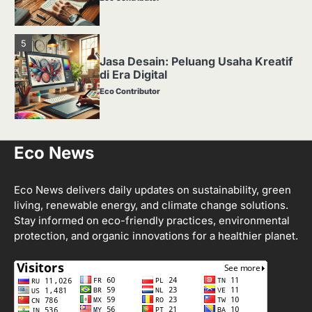
5
Jasa Desain: Peluang Usaha Kreatif
di Era Digital
Eco Contributor
1
Eco News
Media Tanam: Jenis, Fungsi, dan
Cara Membuat yang Subur
Eco Contributor
Eco News delivers daily updates on sustainability, green
living, renewable energy, and climate change solutions.
Stay informed on eco-friendly practices, environmental
2
protection, and organic innovations for a healthier planet.
Apa Itu Hidroponik? Panduan
Sederhana untuk Pemula
Eco Contributor