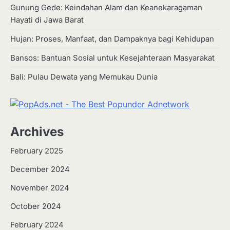
Gunung Gede: Keindahan Alam dan Keanekaragaman
Hayati di Jawa Barat
Hujan: Proses, Manfaat, dan Dampaknya bagi Kehidupan
Bansos: Bantuan Sosial untuk Kesejahteraan Masyarakat
Bali: Pulau Dewata yang Memukau Dunia
Archives
February 2025
December 2024
2
Apa Itu Hidroponik? Panduan
November 2024
Sederhana untuk Pemula
October 2024
Eco Contributor
February 2024