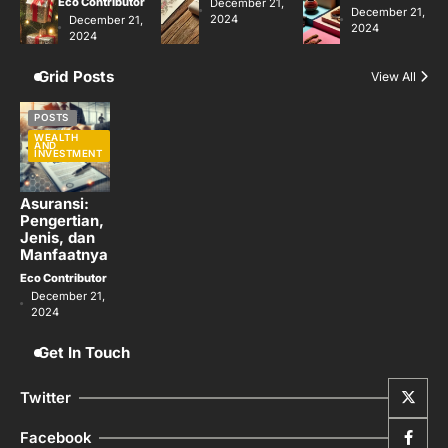
Eco Contributor
December 21,
December 21,
2024
December 21,
2024
2024
Grid Posts
View All
POSTS
WEALTH
AND
INVESTMENT
Asuransi:
Pengertian,
Jenis, dan
Manfaatnya
Eco Contributor
December 21,
2024
Get In Touch
Twitter
Facebook