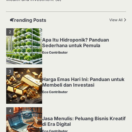
Media Tanam: Jenis, Fungsi, dan
Cara Membuat yang Subur
Eco Contributor
Trending Posts
View All
2
Apa Itu Hidroponik? Panduan
Sederhana untuk Pemula
Eco Contributor
3
Harga Emas Hari Ini: Panduan untuk
Membeli dan Investasi
Eco Contributor
4
Jasa Menulis: Peluang Bisnis Kreatif
di Era Digital
Eco Contributor