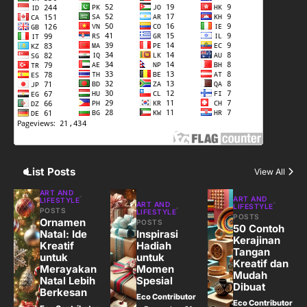
3
Harga Emas Hari Ini: Panduan untuk
Membeli dan Investasi
Eco Contributor
4
Jasa Menulis: Peluang Bisnis Kreatif
di Era Digital
Eco Contributor
List Posts
View All
5
ART AND
ART AND
LIFESTYLE
ART AND
LIFESTYLE
Jasa Desain: Peluang Usaha Kreatif
POSTS
LIFESTYLE
POSTS
Ornamen
POSTS
di Era Digital
50 Contoh
Natal: Ide
Inspirasi
Kerajinan
Eco Contributor
Kreatif
Hadiah
Tangan
untuk
untuk
Kreatif dan
Merayakan
Momen
Mudah
Natal Lebih
Spesial
Dibuat
Berkesan
Eco Contributor
Eco Contributor