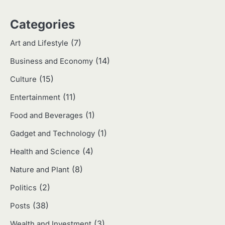
3
Categories
Harga Emas Hari Ini: Panduan untuk
Membeli dan Investasi
(7)
Art and Lifestyle
Eco Contributor
(14)
Business and Economy
(15)
4
Culture
Jasa Menulis: Peluang Bisnis Kreatif
(11)
Entertainment
di Era Digital
Eco Contributor
(1)
Food and Beverages
(1)
Gadget and Technology
5
(4)
Health and Science
Jasa Desain: Peluang Usaha Kreatif
di Era Digital
(8)
Nature and Plant
Eco Contributor
(2)
Politics
(38)
Posts
1
(3)
Wealth and Investment