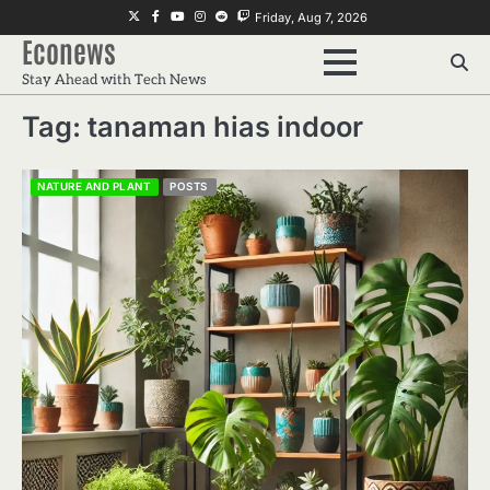
Skip
Twitter
Facebook
Youtube
Instagram
Reddit
Twitch
Friday, Aug 7, 2026
to
Econews
content
Stay Ahead with Tech News
Tag:
tanaman hias indoor
NATURE AND PLANT
POSTS