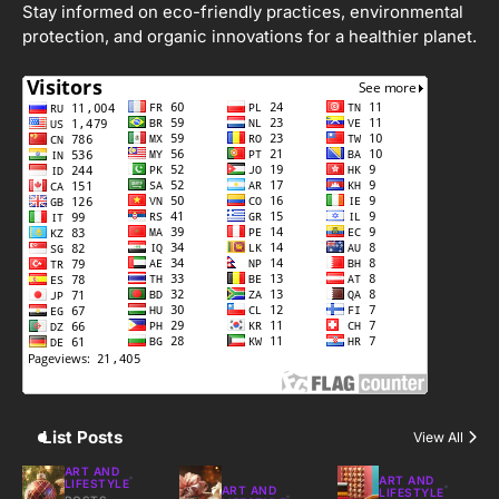
Stay informed on eco-friendly practices, environmental
2
protection, and organic innovations for a healthier planet.
Apa Itu Hidroponik? Panduan
Sederhana untuk Pemula
Eco Contributor
3
Harga Emas Hari Ini: Panduan untuk
Membeli dan Investasi
Eco Contributor
4
Jasa Menulis: Peluang Bisnis Kreatif
di Era Digital
Eco Contributor
List Posts
View All
5
ART AND
ART AND
LIFESTYLE
ART AND
LIFESTYLE