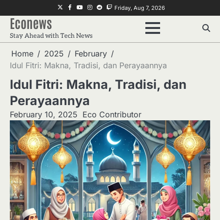
Skip
Twitter
Facebook
Youtube
Instagram
Reddit
Twitch
Friday, Aug 7, 2026
to
Econews
content
Stay Ahead with Tech News
Home
2025
February
Idul Fitri: Makna, Tradisi, dan Perayaannya
Idul Fitri: Makna, Tradisi, dan
Perayaannya
February 10, 2025
Eco Contributor