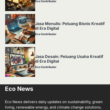
Eco Contributor
4
Jasa Menulis: Peluang Bisnis Kreatif
di Era Digital
Eco Contributor
5
Jasa Desain: Peluang Usaha Kreatif
di Era Digital
Eco Contributor
1
Eco News
Media Tanam: Jenis, Fungsi, dan
Cara Membuat yang Subur
Eco Contributor
Eco News delivers daily updates on sustainability, green
living, renewable energy, and climate change solutions.