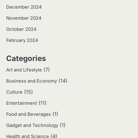
December 2024
2
Apa Itu Hidroponik? Panduan
November 2024
Sederhana untuk Pemula
October 2024
Eco Contributor
February 2024
3
Categories
Harga Emas Hari Ini: Panduan untuk
Membeli dan Investasi
(7)
Art and Lifestyle
Eco Contributor
(14)
Business and Economy
(15)
4
Culture
Jasa Menulis: Peluang Bisnis Kreatif
(11)
Entertainment
di Era Digital
Eco Contributor
(1)
Food and Beverages
(1)
Gadget and Technology
5
(4)
Health and Science