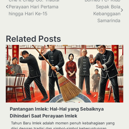
Post
Perayaan Hari Pertama
Sepak Bola
navigation
hingga Hari Ke-15
Kebanggaan
Samarinda
Related Posts
Pantangan Imlek: Hal-Hal yang Sebaiknya
Dihindari Saat Perayaan Imlek
Tahun Baru Imlek adalah momen penuh kebahagiaan yang
diisi dengan tradisi dan simbol-simbol keberuntungan.