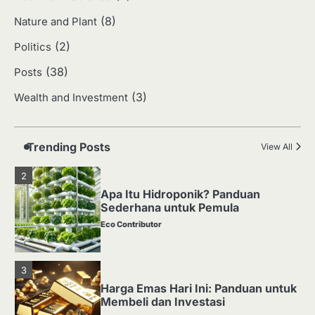
Jasa Desain: Peluang Usaha Kreatif
di Era Digital
(8)
Nature and Plant
Eco Contributor
(2)
Politics
(38)
Posts
1
(3)
Wealth and Investment
Media Tanam: Jenis, Fungsi, dan
Cara Membuat yang Subur
Eco Contributor
Trending Posts
View All
2
Apa Itu Hidroponik? Panduan
Sederhana untuk Pemula
Eco Contributor
3
Harga Emas Hari Ini: Panduan untuk
Membeli dan Investasi