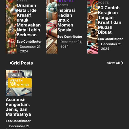
Jasa Desain: Peluang Usaha Kreatif
POSTS
LIFESTYLE
POSTS
Ornamen
POSTS
di Era Digital
50 Contoh
Natal: Ide
Inspirasi
Kerajinan
Eco Contributor
Kreatif
Hadiah
Tangan
untuk
untuk
Kreatif dan
Merayakan
Momen
Mudah
Natal Lebih
Spesial
Dibuat
Berkesan
Eco Contributor
Eco Contributor
Eco Contributor
December 21,
December 21,
2024
December 21,
2024
2024
Grid Posts
View All
POSTS
WEALTH
AND
INVESTMENT
Asuransi:
Pengertian,
Jenis, dan
Manfaatnya
Eco Contributor
December 21,